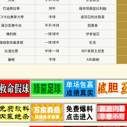
河床
平手/半球
甘拿斯亞
巴迪斯拉華
球半
薩布塔羅提比利錫
CS卡拉奧華大學
半球
索菲亞利夫斯基
羅沙里奧中央
平手/半球
競賽會
佩利根
一球/球半
伊拿迪亞
薩格勒布戴拿模
一球/球半
杜安
比達比歷
半球/一球
IBV韋斯文尼查
赫根
半球
AIK蘇納