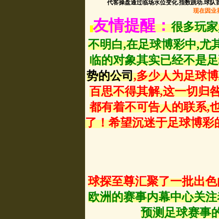
代客操盘通过临场水位变化
.
指数跳动
.
球队
现在因业
友情提醒：
很多玩家
不明白
,
在足球博彩中
,
尤
临的对象其实已经不是足
势的公司
,
多少人为足球博
百思不得其解
,
这一切归
都有着不可告人的联系
,
了！希望沉迷于足球博彩
球探至尊汇聚了一批出色
欧洲的赛事内幕中心关注
预测足球赛事