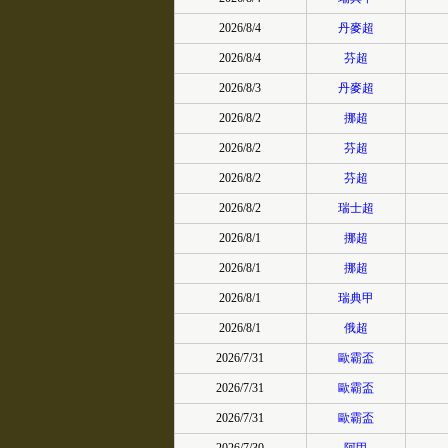
2026/8/4
丹麥超
2026/8/4
芬超
2026/8/3
丹麥超
2026/8/2
挪超
2026/8/2
芬超
2026/8/2
芬超
2026/8/2
瑞士超
2026/8/1
挪超
2026/8/1
挪超
2026/8/1
瑞典甲
2026/8/1
俄超
2026/7/31
歐霸盃
2026/7/31
歐霸盃
2026/7/31
歐霸盃