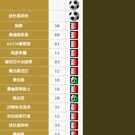
:
波杜基林特
:
狼隊
3:0
桑德捷斯基
0:0
KFUM奧斯陸
0:1
馬瑟韋爾
1:1
索菲亞中央陸軍
0:3
喬治羅尼亞
1:2
學生隊
1:0
費倫斯華路士
1:0
格拉茨
2:0
沙姆洛克流浪
3:1
布拉格斯巴達
1:2
波杜基林特
3:3
華納莫
1:3