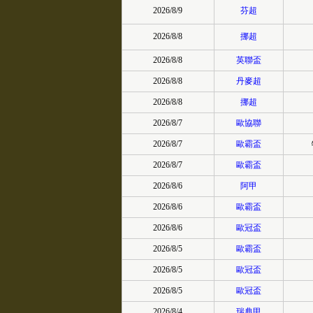
2026/8/9
芬超
2026/8/8
挪超
2026/8/8
英聯盃
2026/8/8
丹麥超
2026/8/8
挪超
2026/8/7
歐協聯
2026/8/7
歐霸盃
2026/8/7
歐霸盃
2026/8/6
阿甲
2026/8/6
歐霸盃
2026/8/6
歐冠盃
2026/8/5
歐霸盃
2026/8/5
歐冠盃
2026/8/5
歐冠盃
2026/8/4
瑞典甲